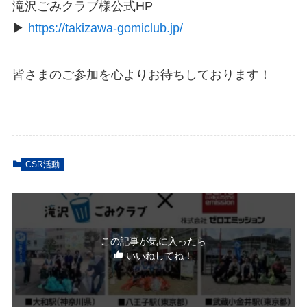
滝沢ごみクラブ様公式HP
▶
https://takizawa-gomiclub.jp/
皆さまのご参加を心よりお待ちしております！
CSR活動
この記事が気に入ったら
いいねしてね！